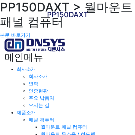
PP150DAXT > 월마운트
PP150DAXT
패널 컴퓨터
본문 바로가기
메인메뉴
회사소개
회사소개
연혁
인증현황
주요 납품처
오시는 길
제품소개
패널 컴퓨터
월마운트 패널 컴퓨터
월마운트 무소음 / 하드랙